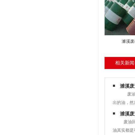
濉溪废
相关新闻
濉溪废
废油是
出的油，然
水混合在一
濉溪废
废油回
油其实都是