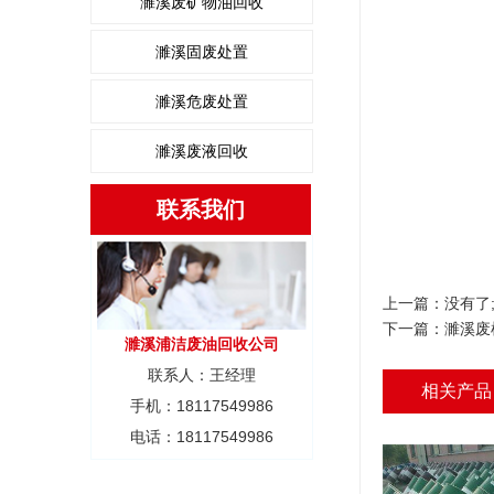
濉溪废矿物油回收
濉溪固废处置
濉溪危废处置
濉溪废液回收
联系我们
上一篇：没有了
下一篇：
濉溪废
濉溪浦洁废油回收公司
联系人：王经理
相关产品
手机：18117549986
电话：18117549986