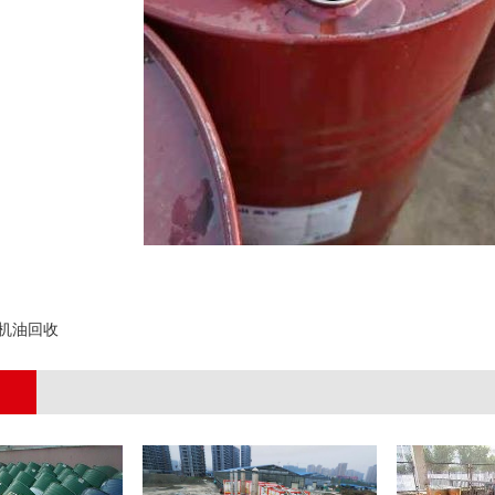
;
机油回收